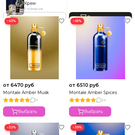
Крем
5 товаров
Фильтр товаров
−43%
−45%
от 6470 руб
от 6510 руб
Montale Amber Musk
Montale Amber Spices
11
24
Выбрать
Выбрать
−32%
−39%