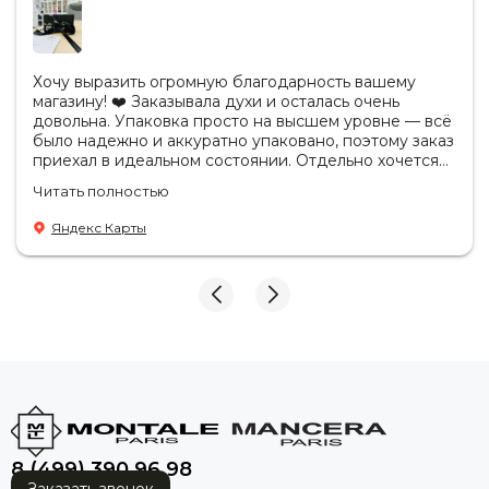
Хочу выразить огромную благодарность вашему
магазину! ❤️ Заказывала духи и осталась очень
довольна. Упаковка просто на высшем уровне — всё
было надежно и аккуратно упаковано, поэтому заказ
приехал в идеальном состоянии. Отдельно хочется
отметить, что продукция действительно
Читать полностью
оригинальная. Аромат полностью соответствует
ожиданиям, стойкость отличная, качество
Яндекс Карты
безупречное. Также приятно удивил сервис: заказ
обработали очень быстро, а сотрудники были
вежливы, внимательны и всегда были готовы
ответить на все вопросы. Спасибо за такой
профессиональный подход к своей работе! Теперь
за духами — только к вам. Обязательно буду
рекомендовать ваш магазин друзьям и знакомым! ❤️
😘🤩
8 (499) 390 96 98