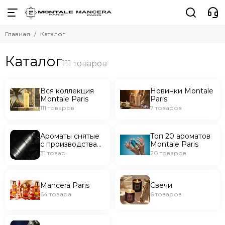
Главная
Каталог
Каталог
Вся коллекция
Новинки Montale
Montale Paris
Paris
111 товаров
7 товаров
Ароматы cнятые
Топ 20 ароматов
с производства
Montale Paris
Montale Paris
31 товар
20 товаров
Mancera Paris
Свечи
64 товара
6 товаров