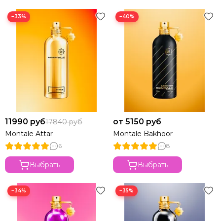
−33%
−40%
11990 руб
от 5150 руб
17840 руб
Montale Attar
Montale Bakhoor
6
8
Выбрать
Выбрать
−34%
−35%