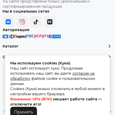
На сайте представлена только оригинальная и
сертифицированная продукция.
Мы в социальных сетях
Авторизация
Каталог
Сервис и помощь
Мы используем cookies (Куки)
Наш сайт использует куки. Продолжая
использовать наш сайт, вы даете
согласие на
2026 © montale-original.
Карта сайта
обработку
файлов cookie и пользовательских
Сделано в
MOSK.STUDIO
для платформы
InSales
данных.
Cookies (Куки) можно отключить в любой момент в
настройках вашего браузера.
Внимание! VPN (ВПН)
мешает работе сайта —
Вся представленная на сайте информация, касающаяся
отключите его!
характеристик, стоимости товаров и услуг, носит
информационный характер и ни при каких условиях не является
Принять