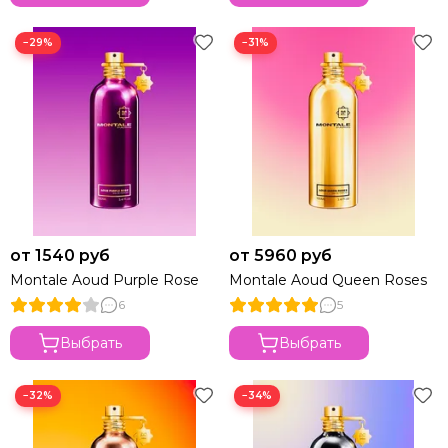
−29%
−31%
от 1540 руб
от 5960 руб
Montale Aoud Purple Rose
Montale Aoud Queen Roses
6
5
Выбрать
Выбрать
−32%
−34%