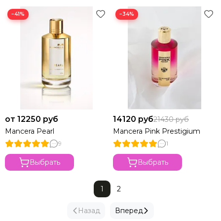
−41%
−34%
от 12250 руб
14120 руб
21430 руб
Mancera Pearl
Mancera Pink Prestigium
9
1
Выбрать
Выбрать
1
2
Назад
Вперед