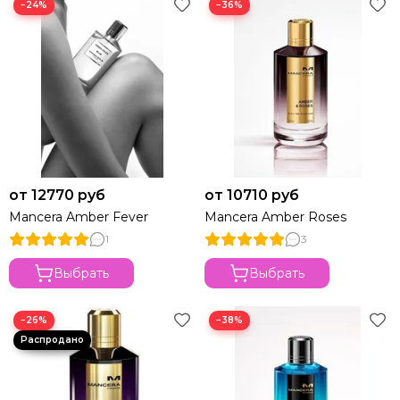
−24%
−36%
от 12770 руб
от 10710 руб
Mancera Amber Fever
Mancera Amber Roses
1
3
Выбрать
Выбрать
−26%
−38%