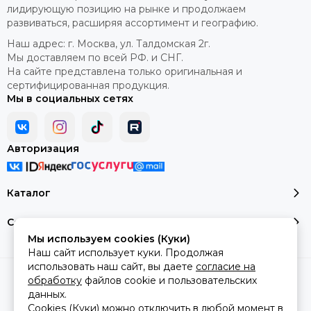
к специалистам агентства CNES, работающего с
лидирующую позицию на рынке и продолжаем
космическими технологиями. Результат превзошёл все
развиваться, расширяя ассортимент и географию.
ожидания: специальные стеклянные флаконы, словно
скафандры, эффективно защищают невесомые ароматы от
Наш адрес: г. Москва, ул. Талдомская 2г.
испарения! Благодаря успешному воссоединению новых
Мы доставляем по всей РФ. и СНГ.
технологий, изысканному парфюму, которому нет
На сайте представлена только оригинальная и
аналогов, и талантливому воплощению идеи, собственная
сертифицированная продукция.
Мы в социальных сетях
элитная марка Pierre Mancera стала фантастически
популярной в разных уголках мира.
Авторизация
Широкий ассортимент оригинальных ароматов
Каталог
Интернет-магазин Montale-original.ru представляет
исключительно оригинальную парфюмерию и
Сервис и помощь
предоставляет всем желающим возможность купить духи
Mancera по самым выгодным ценам. Это стало возможным
Мы используем cookies (Куки)
благодаря нашему прямому сотрудничеству с
Наш сайт использует куки. Продолжая
производителем. Более трёх лет мы радуем покупателей
использовать наш сайт, вы даете
согласие на
2026 © montale-original.
Карта сайта
качественными брендовыми ароматами для мужчин и
обработку
файлов cookie и пользовательских
Сделано в
MOSK.STUDIO
для платформы
InSales
женщин, среди которых каждый может выбрать идеально
данных.
подходящие духи.
Cookies (Куки) можно отключить в любой момент в