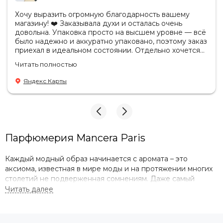
Хочу выразить огромную благодарность вашему
магазину! ❤️ Заказывала духи и осталась очень
довольна. Упаковка просто на высшем уровне — всё
было надежно и аккуратно упаковано, поэтому заказ
приехал в идеальном состоянии. Отдельно хочется
отметить, что продукция действительно
Читать полностью
оригинальная. Аромат полностью соответствует
ожиданиям, стойкость отличная, качество
Яндекс Карты
безупречное. Также приятно удивил сервис: заказ
обработали очень быстро, а сотрудники были
вежливы, внимательны и всегда были готовы
ответить на все вопросы. Спасибо за такой
профессиональный подход к своей работе! Теперь
за духами — только к вам. Обязательно буду
Парфюмерия Mancera Paris
рекомендовать ваш магазин друзьям и знакомым! ❤️
😘🤩
Каждый модный образ начинается с аромата – это
аксиома, известная в мире моды и на протяжении многих
столетий не подверженная сомнениям. Даже самый
скромный наряд в сочетании с неординарным
благоуханием способен покорять и восхищать, создавая
шедевральную композицию и особое впечатление.
Шлейфы из ароматных ноток удачно дополняют женские