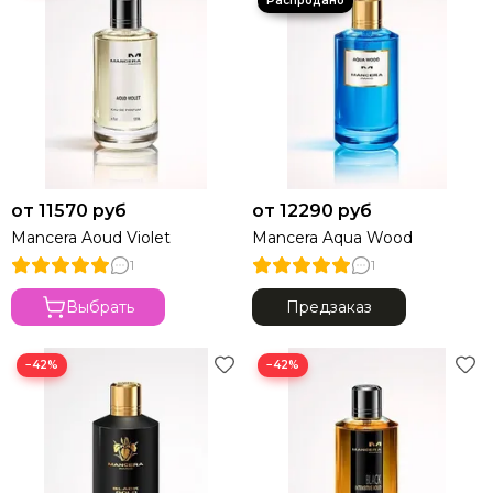
от 11570 руб
от 12290 руб
Mancera Aoud Violet
Mancera Aqua Wood
1
1
Выбрать
Предзаказ
−42%
−42%