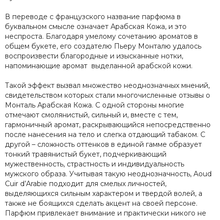
В переводе с французского название парфюма в
буквальном смысле означает Арабская Кожа, и это
неспроста. Благодаря умелому сочетанию ароматов в
общем букете, его создателю Пьеру Монталю удалось
воспроизвести благородные и изысканные нотки,
напоминающие аромат выделанной арабской кожи.
Такой эффект вызвал множество неоднозначных мнений,
свидетельством которых стали многочисленные отзывы о
Монталь Арабская Кожа. С одной стороны многие
отмечают смолянистый, сильный и, вместе с тем,
гармоничный аромат, раскрывающийся непосредственно
после нанесения на тело и слегка отдающий табаком. С
другой – сложность оттенков в единой гамме образует
тонкий травянистый букет, подчеркивающий
мужественность, страстность и индивидуальность
мужского образа. Учитывая такую неоднозначность, Aoud
Cuir d’Arabie подходит для смелых личностей,
выделяющихся сильным характером и твердой волей, а
также не боящихся сделать акцент на своей персоне.
Парфюм привлекает внимание и практически никого не