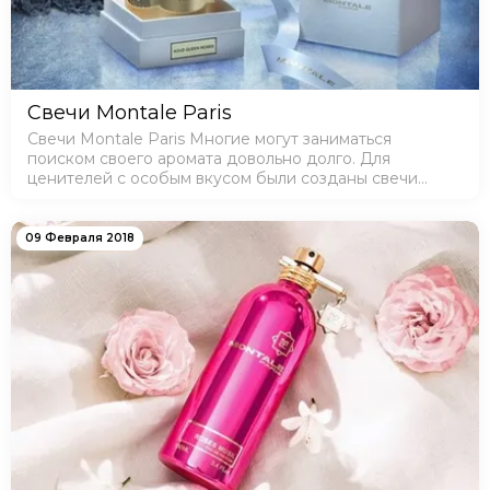
Свечи Montale Paris
Свечи Montale Paris Многие могут заниматься
поиском своего аромата довольно долго. Для
ценителей с особым вкусом были созданы свечи
Montale Paris. Парфюмерия парижского бренда
пользуется огромным спросом. Продукты компании
являются…
09 Февраля 2018