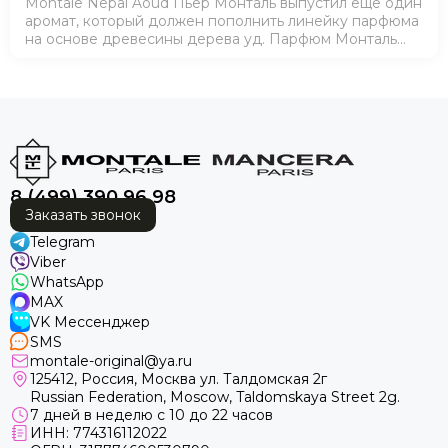
Montale Nepal Aoud Пьер Монталь выпустил еще один
аромат, который должен пополнить линейку парфюма
на основе древесины дерева уд. Парфюм Монталь
Непал Уд предназначен для тех, кого не устраивает
стойкий однотонный аромат, поск…
8 (499) 390 96 98
Заказать звонок
Telegram
Viber
WhatsApp
MAX
VK Мессенджер
SMS
montale-original@ya.ru
125412
, Россия, Москва ул. Талдомская 2г
Russian Federation, Moscow, Taldomskaya Street 2g.
7 дней в неделю с 10 до 22 часов
ИНН: 774316112022