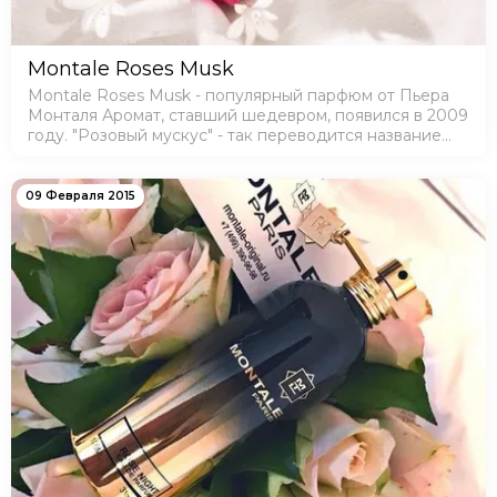
Montale Roses Musk
Montale Roses Musk - популярный парфюм от Пьера
Монталя Аромат, ставший шедевром, появился в 2009
году. "Розовый мускус" - так переводится название
цветочно - ориентальной композиции, с нотками
древесной амбры. Аромат хорошо раскры…
09 Февраля 2015