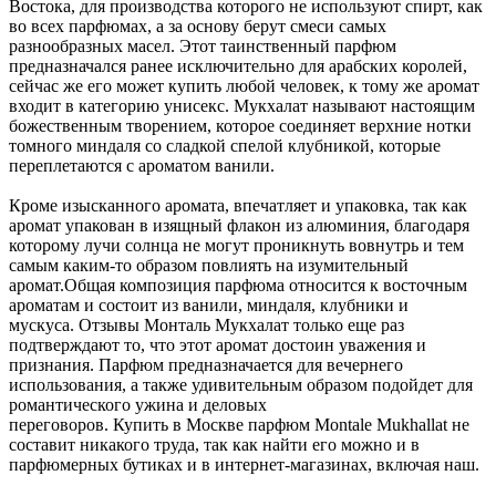
Востока, для производства которого не используют спирт, как
во всех парфюмах, а за основу берут смеси самых
разнообразных масел. Этот таинственный парфюм
предназначался ранее исключительно для арабских королей,
сейчас же его может купить любой человек, к тому же аромат
входит в категорию унисекс. Мукхалат называют настоящим
божественным творением, которое соединяет верхние нотки
томного миндаля со сладкой спелой клубникой, которые
переплетаются с ароматом ванили.
Кроме изысканного аромата, впечатляет и упаковка, так как
аромат упакован в изящный флакон из алюминия, благодаря
которому лучи солнца не могут проникнуть вовнутрь и тем
самым каким-то образом повлиять на изумительный
аромат.Общая композиция парфюма относится к восточным
ароматам и состоит из ванили, миндаля, клубники и
мускуса. Отзывы Монталь Мукхалат только еще раз
подтверждают то, что этот аромат достоин уважения и
признания. Парфюм предназначается для вечернего
использования, а также удивительным образом подойдет для
романтического ужина и деловых
переговоров. Купить в Москве парфюм Montale Mukhallat не
составит никакого труда, так как найти его можно и в
парфюмерных бутиках и в интернет-магазинах, включая наш.