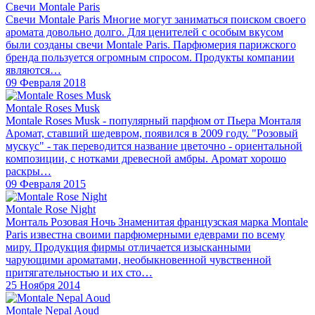
Свечи Montale Paris
Свечи Montale Paris Многие могут заниматься поиском своего
аромата довольно долго. Для ценителей с особым вкусом
были созданы свечи Montale Paris. Парфюмерия парижского
бренда пользуется огромным спросом. Продукты компании
являются…
09 Февраля 2018
Montale Roses Musk
Montale Roses Musk - популярный парфюм от Пьера Монталя
Аромат, ставший шедевром, появился в 2009 году. "Розовый
мускус" - так переводится название цветочно - ориентальной
композиции, с нотками древесной амбры. Аромат хорошо
раскры…
09 Февраля 2015
Montale Rose Night
Монталь Розовая Ночь Знаменитая французская марка Montale
Paris известна своими парфюмерными едеврами по всему
миру. Продукция фирмы отличается изысканными
чарующими ароматами, необыкновенной чувственной
притягательностью и их сто…
25 Ноября 2014
Montale Nepal Aoud