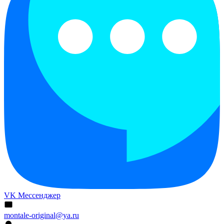
VK Мессенджер
montale-original@ya.ru