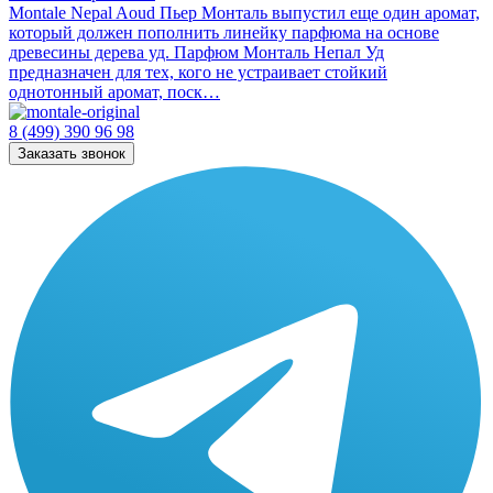
Montale Nepal Aoud Пьер Монталь выпустил еще один аромат,
который должен пополнить линейку парфюма на основе
древесины дерева уд. Парфюм Монталь Непал Уд
предназначен для тех, кого не устраивает стойкий
однотонный аромат, поск…
8 (499) 390 96 98
Заказать звонок