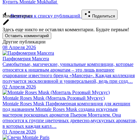
Купить Montale Mukhallat
Комментарии
Вернуться к списку публикаций
Поделиться
Здесь еще никто не оставлял комментарии. Будьте первым!
Оставить комментарий
Другие публикации
08 Апреля 2026
Парфюмерия Mancera
Самобытные, магические, уникальные композиции, которые
относятся к нишевым ароматам – это лишь внешнее
очарование известного бренда «Мансера». Каждая коллекция
получается эксклюзивной и универсальной, ведь при созд…
02 Апреля 2026
Montale Roses Musk (Монталь Розовый Мускус)
Montale Roses Musk Парфюмерная композиция для женщин
под названием Montale Roses Musk создана искусным
мастером роскошных ароматов Пьером Монталем. Она
относится к группе цветочных древесно-мускусных ароматов,
в которых каждая капл…
01 Апреля 2026