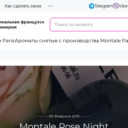
Как сделать заказ
Telegram
Vibe
инальная французская
юмерия
 Paris
Ароматы cнятые с производства Montale Pa
09 Февраля 2015
Montale Rose Night