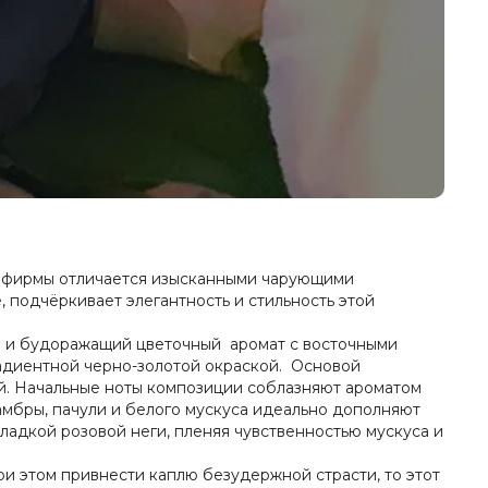
я фирмы отличается изысканными чарующими
 подчёркивает элегантность и стильность этой
ый и будоражащий цветочный аромат с восточными
адиентной черно-золотой окраской. Основой
й. Начальные ноты композиции соблазняют ароматом
амбры, пачули и белого мускуса идеально дополняют
ладкой розовой неги, пленяя чувственностью мускуса и
ри этом привнести каплю безудержной страсти, то этот