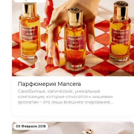
Парфюмерия Mancera
Самобытные, магические, уникальные
композиции, которые относятся к нишевым
ароматам – это лишь внешнее очарование
известного бренда «Мансера». Каждая коллекция
получается эксклюзивной и универсальной, ведь
при созд…
09 Февраля 2018