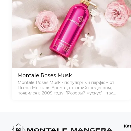
Montale Roses Musk
Montale Roses Musk - популярный парфюм от
Пьера Монталя Аромат, ставший шедевром,
появился в 2009 году. "Розовый мускус" - так
переводится название цветочно - ориентальной
композиции, с нотками древесной амбры. Аромат
хорошо раскры…
Ка