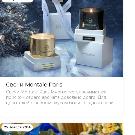
Свечи Montale Paris
Свечи Montale Paris Многие могут заниматься
поиском своего аромата довольно долго. Для
ценителей с особым вкусом были созданы свечи
Montale Paris. Парфюмерия парижского бренда
пользуется огромным спросом. Продукты
компании являются…
25 Ноября 2014