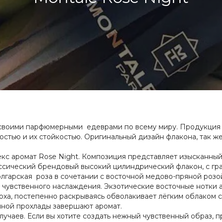
на своими парфюмерными едеврами по всему миру. Продукци
тью и их стойкостью. Оригинальный дизайн флакона, так же,
секс аромат Rose Night. Композиция представляет изысканн
ссический брендовый высокий цилиндрический флакон, с гр
гарская роза в сочетании с восточной медово-пряной розо
ь чувственного наслаждения. Экзотические восточные нотки 
оха, постепенно раскрываясь обволакивает лёгким облаком с
чной прохлады завершают аромат.
лучаев. Если вы хотите создать нежный чувственный образ, п