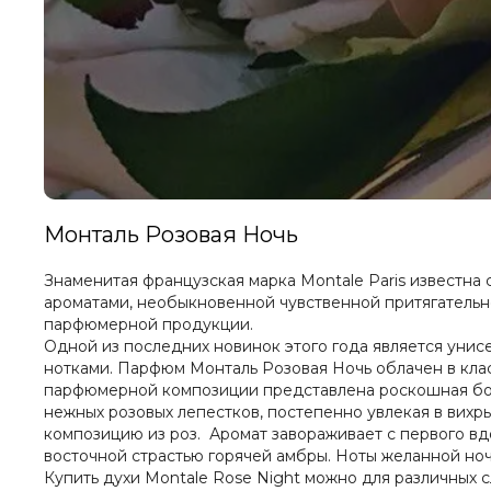
Монталь Розовая Ночь
Знаменитая французская марка Montale Paris извест
ароматами, необыкновенной чувственной притягательнос
парфюмерной продукции.
Одной из последних новинок этого года является уни
нотками. Парфюм Монталь Розовая Ночь облачен в кла
парфюмерной композиции представлена роскошная бол
нежных розовых лепестков, постепенно увлекая в вихр
композицию из роз. Аромат завораживает с первого вд
восточной страстью горячей амбры. Ноты желанной но
Купить духи Montale Rose Night можно для различных с