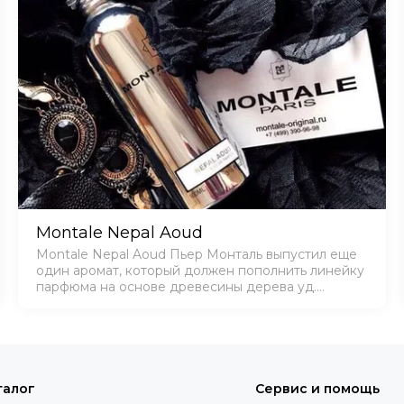
Montale Nepal Aoud
Montale Nepal Aoud Пьер Монталь выпустил еще
один аромат, который должен пополнить линейку
парфюма на основе древесины дерева уд.
Парфюм Монталь Непал Уд предназначен для
тех, кого не устраивает стойкий однотонный
аромат, поск…
талог
Сервис и помощь