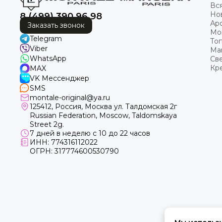
Вся
Нов
8 (499) 390 96 98
Ар
Заказать звонок
Mon
Telegram
Топ
Viber
Man
WhatsApp
Св
Кр
MAX
VK Мессенджер
SMS
montale-original@ya.ru
125412
, Россия, Москва ул. Талдомская 2г
Russian Federation, Moscow, Taldomskaya
Street 2g.
7 дней в неделю с 10 до 22 часов
ИНН: 774316112022
ОГРН: 317774600530790