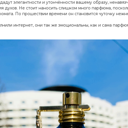
идадут элегантности и утончённости вашему образу, ненавязч
ия духов. Не стоит наносить слишком много парфюма, поско
омата. По прошествии времени он становится чуточку нежне
нили интернет, они так же эмоциональны, как и сама парфю