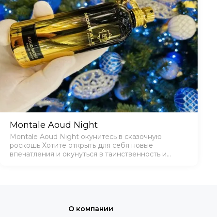
Montale Aoud Night
Montale Aoud Night окунитесь в сказочную
роскошь Хотите открыть для себя новые
впечатления и окунуться в таинственность и
прохладу ночи, которая окутает вас
незабываемыми приключениями и любовными
интригами? Тогда именно для в…
О компании