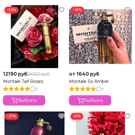
−50%
−45%
12190 руб
от 1640 руб
24360 руб
Montale Taif Roses
Montale So Amber
5
6
Выбрать
Выбрать
−37%
−51%