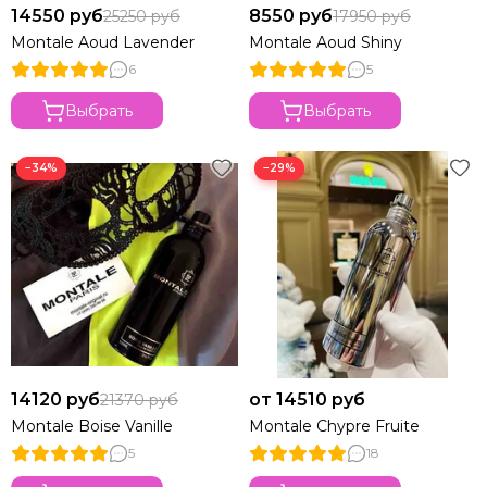
14550 руб
8550 руб
25250 руб
17950 руб
Montale Aoud Lavender
Montale Aoud Shiny
6
5
Выбрать
Выбрать
−34%
−29%
14120 руб
от 14510 руб
21370 руб
Montale Boise Vanille
Montale Chypre Fruite
5
18