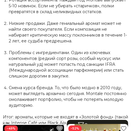
Ротация ассортимента. Каждый год Montale выпускает
5-10 новинок. Если не убирать «старичков», полки
превратятся в склад неликвидных остатков.
Низкие продажи. Даже гениальный аромат может не
найти своего покупателя. Если композиция не
набирает критическую массу поклонников в течение 1-
2 лет, ее судьба предрешена.
Проблемы с ингредиентами. Один из ключевых
компонентов (редкий сорт розы, особый мускус или
натуральный уд) может попасть под санкции IFRA
(Международной ассоциации парфюмерии) или стать
слишком дорогим в закупке.
Смена курса бренда. То, что было модно в 2010 году,
может выглядеть архаично сегодня. Montale постоянно
омолаживает портфолио, чтобы не потерять молодую
аудиторию.
Итог: ароматы, которые не входят в «Золотой фонд» (такой
как Intense Café или Black Aoud), постепенно исчезают.
Фильтр товаров
−49%
−52%