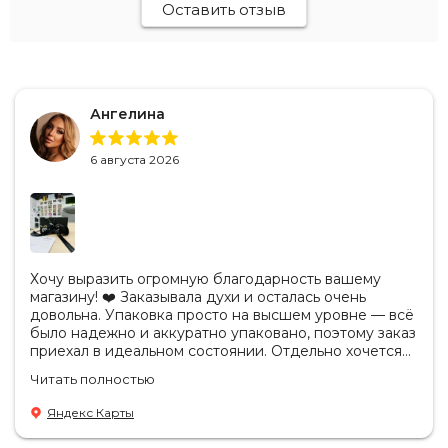
Оставить отзыв
Ангелина
6 августа 2026
Хочу выразить огромную благодарность вашему
магазину! ❤️ Заказывала духи и осталась очень
довольна. Упаковка просто на высшем уровне — всё
было надежно и аккуратно упаковано, поэтому заказ
приехал в идеальном состоянии. Отдельно хочется
отметить, что продукция действительно
Читать полностью
оригинальная. Аромат полностью соответствует
ожиданиям, стойкость отличная, качество
Яндекс Карты
безупречное. Также приятно удивил сервис: заказ
обработали очень быстро, а сотрудники были