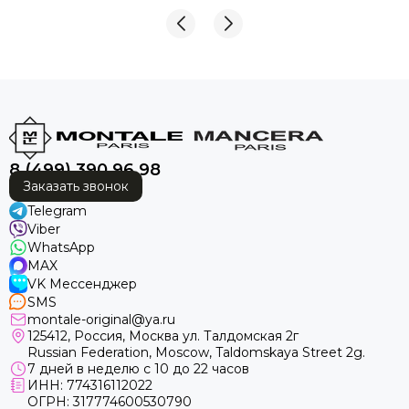
вежливы, внимательны и всегда были готовы
ответить на все вопросы. Спасибо за такой
профессиональный подход к своей работе! Теперь
за духами — только к вам. Обязательно буду
рекомендовать ваш магазин друзьям и знакомым! ❤️
😘🤩
8 (499) 390 96 98
Заказать звонок
Telegram
Viber
WhatsApp
MAX
VK Мессенджер
SMS
montale-original@ya.ru
125412
, Россия, Москва ул. Талдомская 2г
Russian Federation, Moscow, Taldomskaya Street 2g.
7 дней в неделю с 10 до 22 часов
ИНН: 774316112022
ОГРН: 317774600530790