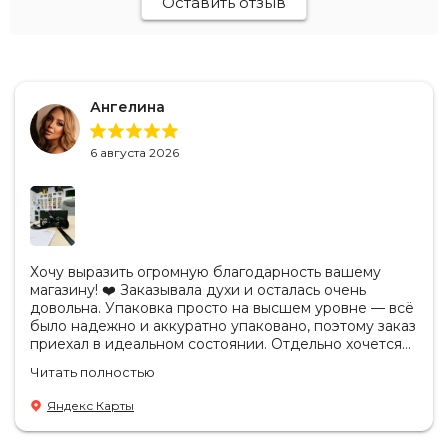
Оставить отзыв
Ангелина
6 августа 2026
Хочу выразить огромную благодарность вашему
магазину! ❤️ Заказывала духи и осталась очень
довольна. Упаковка просто на высшем уровне — всё
было надежно и аккуратно упаковано, поэтому заказ
приехал в идеальном состоянии. Отдельно хочется
отметить, что продукция действительно
Читать полностью
оригинальная. Аромат полностью соответствует
ожиданиям, стойкость отличная, качество
Яндекс Карты
безупречное. Также приятно удивил сервис: заказ
обработали очень быстро, а сотрудники были