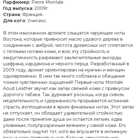
Парфюмер:
Pierre Montale.
Год выпуска:
2009г.
Страна:
Франция.
Для кого:
Унисекс.
В этом изысканном аромате слышатся чарующие ноты
Востока, которые привносит масло удового дерева в
соединении с амброй, чистота древесных нот сплетается
с теплыми нотами кожи, и всю эту стройность и
закругленность разряжают заключительные аккорды
шафрана, кардамона и черного перца. Разработанный в
2009 году, аромат ориентирован на мужчин и женщин
одновременно. В нем так много соблазна и обещания
тонких чувственных ощущений! Первые ноты Montale
Aoud Leather звучат как запах свежей кожи с привкусом
дорогого табака. Так дурманит роскошь, когда сквозь
медлительность и сдержанность прорывается истинная
страсть, воплощенная в ярких финальных нотах. Этот запах
не отпускает, он обладает удивительной стойкостью:
даже после принятия душа он остается легким, едва
уловимым, полупрозрачным веянием у самой кожи. Его
обязательно ощутит тот, кого вы впускаете в интимную
зону и кому позволено чуть больше, чем остальным.