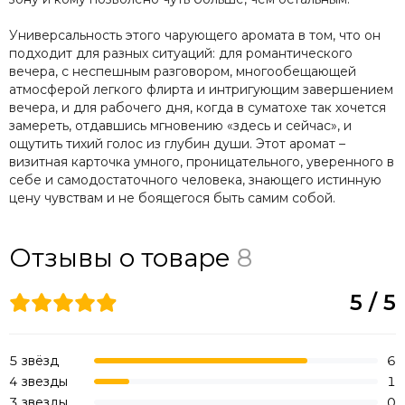
Универсальность этого чарующего аромата в том, что он
подходит для разных ситуаций: для романтического
вечера, с неспешным разговором, многообещающей
атмосферой легкого флирта и интригующим завершением
вечера, и для рабочего дня, когда в суматохе так хочется
замереть, отдавшись мгновению «здесь и сейчас», и
ощутить тихий голос из глубин души. Этот аромат –
визитная карточка умного, проницательного, уверенного в
себе и самодостаточного человека, знающего истинную
цену чувствам и не боящегося быть самим собой.
Отзывы о товаре
8
5 / 5
5 звёзд
6
4 звезды
1
3 звезды
0