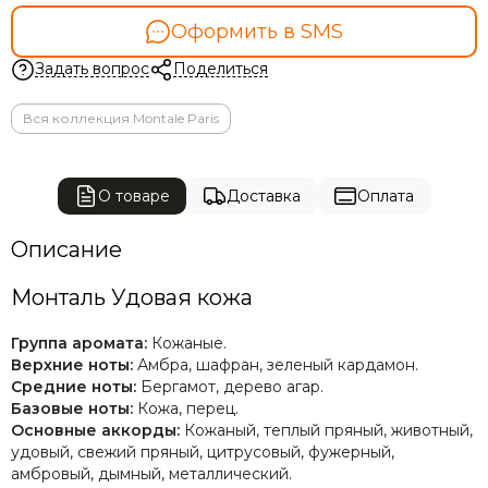
Оформить в SMS
Задать вопрос
Поделиться
Вся коллекция Montale Paris
О товаре
Доставка
Оплата
Описание
Монталь Удовая кожа
Группа аромата:
Кожаные.
Верхние ноты:
Амбра, шафран, зеленый кардамон.
Средние ноты:
Бергамот, дерево агар.
Базовые ноты:
Кожа, перец.
Основные аккорды:
К
ожаный, теплый пряный, животный,
удовый, свежий пряный, цитрусовый, фужерный,
амбровый, дымный, металлический.