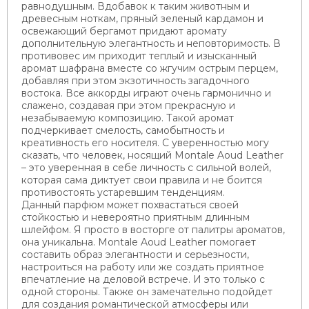
равнодушным. Вдобавок к таким животным и
древесным ноткам, пряный зеленый кардамон и
освежающий бергамот придают аромату
дополнительную элегантность и неповторимость. В
противовес им приходит теплый и изысканный
аромат шафрана вместе со жгучим острым перцем,
добавляя при этом экзотичность загадочного
востока. Все аккорды играют очень гармонично и
слажено, создавая при этом прекрасную и
незабываемую композицию. Такой аромат
подчеркивает смелость, самобытность и
креативность его носителя. С уверенностью могу
сказать, что человек, носящий Montale Aoud Leather
– это уверенная в себе личность с сильной волей,
которая сама диктует свои правила и не боится
противостоять устаревшим тенденциям.
Данный парфюм может похвастаться своей
стойкостью и невероятно приятным длинным
шлейфом. Я просто в восторге от палитры ароматов,
она уникальна. Montale Aoud Leather помогает
составить образ элегантности и серьезности,
настроиться на работу или же создать приятное
впечатление на деловой встрече. И это только с
одной стороны. Также он замечательно подойдет
для создания романтической атмосферы или