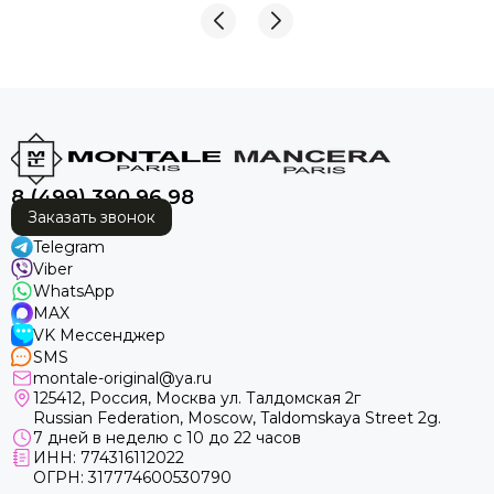
вежливы, внимательны и всегда были готовы
ответить на все вопросы. Спасибо за такой
профессиональный подход к своей работе! Теперь
за духами — только к вам. Обязательно буду
рекомендовать ваш магазин друзьям и знакомым! ❤️
😘🤩
8 (499) 390 96 98
Заказать звонок
Telegram
Viber
WhatsApp
MAX
VK Мессенджер
SMS
montale-original@ya.ru
125412
, Россия, Москва ул. Талдомская 2г
Russian Federation, Moscow, Taldomskaya Street 2g.
7 дней в неделю с 10 до 22 часов
ИНН: 774316112022
ОГРН: 317774600530790