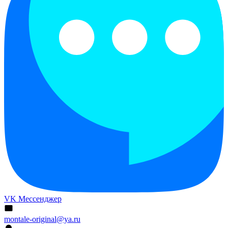
VK Мессенджер
montale-original@ya.ru