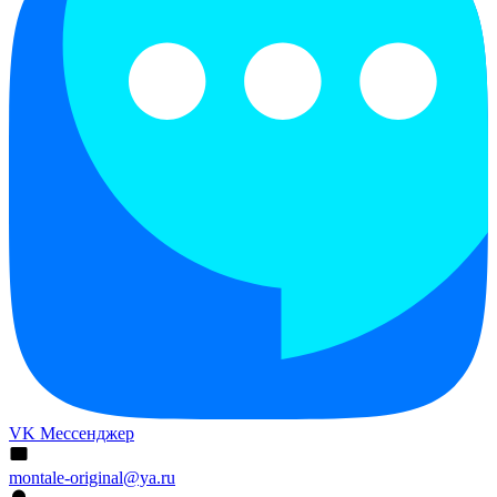
VK Мессенджер
montale-original@ya.ru