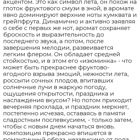
акцентом. Это как символ лета, он похож на
глоток фруктового смузи в зной, в аромате
явно доминируют верхние ноты кумквата и
грейпфрута. Динамично и активно заявляя
о себе с первых же нот, аромат сохраняет
броскость и выразительность до
последнего звука, а потом, после
завершения мелодии, развеивается
легким флером. Он обладает средней
стойкостью, и в этом его «изюминка» - что
может быть прекраснее фруктово-
ягодного взрыва эмоций, нежности лета,
россыпи сочных плодов, впитавших
солнечные лучи в жаркую погоду,
ощущения открытости, праздника и
наслаждения вкусом? Но потом приходит
вечерняя прохлада, и праздник меркнет,
постепенно исчезая, оставаясь в памяти
сладостным послевкусием, - только затем,
чтобы с новым днем начаться вновь.
Композиция прекрасно впишется в
романтичный образ, независимо от пола