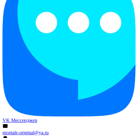
VK Мессенджер
montale-original@ya.ru