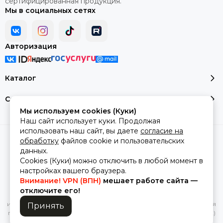
сертифицированная продукция.
Мы в социальных сетях
Авторизация
Каталог
Сервис и помощь
Мы используем cookies (Куки)
Наш сайт использует куки. Продолжая
использовать наш сайт, вы даете
согласие на
2026 © montale-original.
Карта сайта
обработку
файлов cookie и пользовательских
Сделано в
MOSK.STUDIO
для платформы
InSales
данных.
Cookies (Куки) можно отключить в любой момент в
настройках вашего браузера.
Внимание! VPN (ВПН)
мешает работе сайта —
Вся представленная на сайте информация, касающаяся
отключите его!
характеристик, стоимости товаров и услуг, носит
информационный характер и ни при каких условиях не является
Принять
публичной офертой, определяемой положениями Статьи 437(2)
Гражданского кодекса РФ.