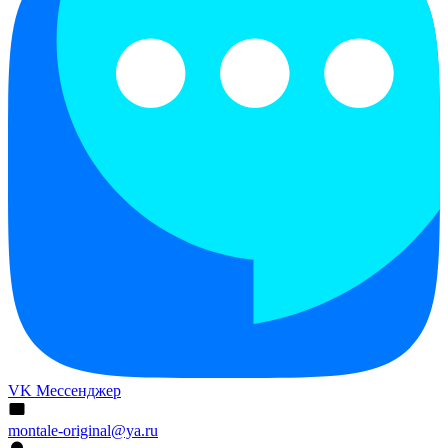
VK Мессенджер
montale-original@ya.ru