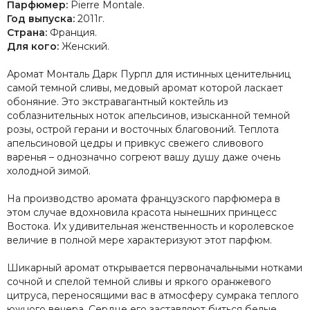
Парфюмер:
Pierre Montale.
Год выпуска:
2011г.
Страна:
Франция.
Для кого:
Женский.
Аромат Монталь Дарк Пурпл для истинных ценительниц
самой темной сливы, медовый аромат которой ласкает
обоняние. Это экстравагантный коктейль из
соблазнительных ноток апельсинов, изысканной темной
розы, острой герани и восточных благовоний. Теплота
апельсиновой цедры и привкус свежего сливового
варенья – однозначно согреют вашу душу даже очень
холодной зимой.
На производство аромата французского парфюмера в
этом случае вдохновила красота нынешних принцесс
Востока. Их удивительная женственность и королевское
величие в полной мере характеризуют этот парфюм.
Шикарный аромат открывается первоначальными нотками
сочной и спелой темной сливы и яркого оранжевого
цитруса, переносящими вас в атмосферу сумрака теплого
южного вечера. Сердце его заставляют биться белые