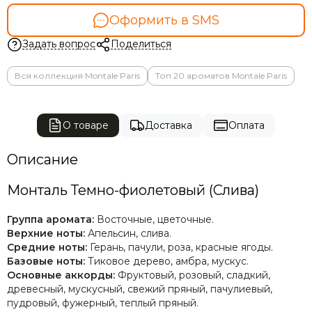
Оформить в SMS
Задать вопрос
Поделиться
Вся коллекция Montale Paris
Топ 20 ароматов Montale Paris
О товаре
Доставка
Оплата
Описание
Монталь Темно-фиолетовый (Слива)
Группа аромата:
Восточные, цветочные.
Верхние ноты:
Апельсин, слива.
Средние ноты:
Герань, пачули, роза, красные ягоды.
Базовые ноты:
Тиковое дерево, амбра, мускус.
Основные аккорды:
Ф
руктовый, розовый, сладкий,
древесный, мускусный, свежий пряный, пачулиевый,
пудровый, фужерный, теплый пряный.