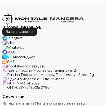
рекомендовать ваш магазин друзьям и знакомым! ❤️
😘🤩
8 (499) 390 96 98
Заказать звонок
Telegram
Viber
WhatsApp
MAX
VK Мессенджер
SMS
montale-original@ya.ru
125412
, Россия, Москва ул. Талдомская 2г
Russian Federation, Moscow, Taldomskaya Street 2g.
7 дней в неделю с 10 до 22 часов
ИНН: 774316112022
ОГРН: 317774600530790
О компании
Интернет-магазин Montale-original.ru занимается