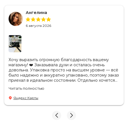
Ангелина
6 августа 2026
Хочу выразить огромную благодарность вашему
магазину! ❤️ Заказывала духи и осталась очень
довольна. Упаковка просто на высшем уровне — всё
было надежно и аккуратно упаковано, поэтому заказ
приехал в идеальном состоянии. Отдельно хочется
отметить, что продукция действительно
Читать полностью
оригинальная. Аромат полностью соответствует
ожиданиям, стойкость отличная, качество
Яндекс Карты
безупречное. Также приятно удивил сервис: заказ
обработали очень быстро, а сотрудники были
вежливы, внимательны и всегда были готовы
ответить на все вопросы. Спасибо за такой
профессиональный подход к своей работе! Теперь
за духами — только к вам. Обязательно буду