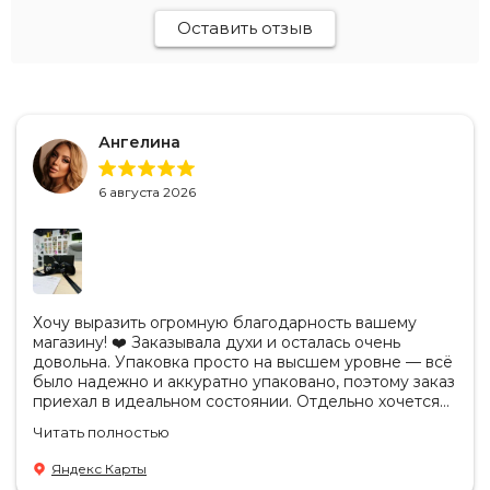
Оставить отзыв
Ангелина
6 августа 2026
Хочу выразить огромную благодарность вашему
магазину! ❤️ Заказывала духи и осталась очень
довольна. Упаковка просто на высшем уровне — всё
было надежно и аккуратно упаковано, поэтому заказ
приехал в идеальном состоянии. Отдельно хочется
отметить, что продукция действительно
Читать полностью
оригинальная. Аромат полностью соответствует
ожиданиям, стойкость отличная, качество
Яндекс Карты
безупречное. Также приятно удивил сервис: заказ