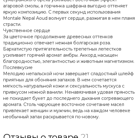
агаровой смолы, а горчинка шафрана выгодно оттеняет
яркую композицию. С первых секунд использования
Montale Nepal Aoud волнует сердце, разжигая в нем пламя
страсти.
Чувственное сердце
За цветочное продолжение древесных оттенков
традиционно отвечает нежная болгарская роза.
Бархатистую притягательность трепетных лепестков
усиливает горячий аромат амбры. Аккорд насыщен
благородностью, элегантностью и животным магнетизмом.
Послевкусие
Мелодию непальской ночи завершает сладостный шлейф
приятных для обоняния запахов. В нем сочетается
мягкость натуральной кожи и сексуальность мускуса с
привкусом нежной ванили. Ненавязчивая удовая пряность
не покидает букет до последнего дыхания согревающего
аромата. Столь чарующее восточное сочетание масел
привлекает женщин и мужчин, ведь на каждом человеке
необычный запах раскрывается по-новому.
Отзывы о товаре
21