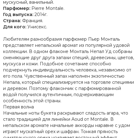
мускусный, ванильный.
Парфюмер:
Pierre Montale.
Год выпуска:
2014г.
Страна:
Франция.
Для кого:
Унисекс.
Любителям разнообразия парфюмер Пьер Монталь
представляет непальский аромат из популярной удовой
коллекции. В одном флаконе Монталь Непал Уд собраны
сменяющие друг друга запахи специй, древесины, цветов,
мускуса и кожи. Подобное сочетание способно
подчеркнуть индивидуальность человека, независимо от
его пола. Чувственный запах наполнен экзотичностью
Непала, который специализируется на торговле специями
и деревом. Поэтому флакончик с парфюмированной
водой получился аутентичным, подчеркивающим
особенность этой страны.
Первая волна
Начальные ноты букета раскрывают сладость агара, что
стало традицией для линейки Aoud от Montale. В
непальском аромате начальные аккорды наравне с удом
играют мускатный орех и шафран. Тонкая пряность
суматранского ореха усиливает восточный эффект