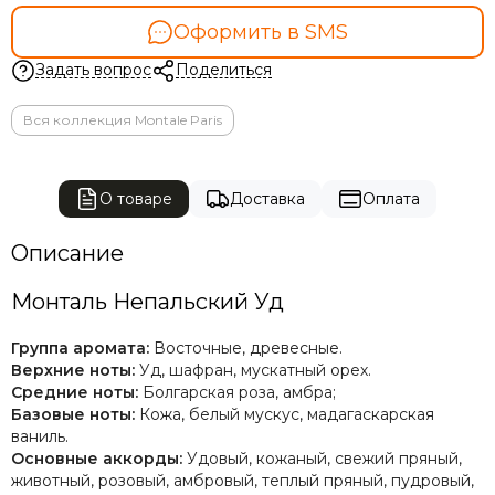
Оформить в SMS
Задать вопрос
Поделиться
Вся коллекция Montale Paris
О товаре
Доставка
Оплата
Описание
Монталь Непальский Уд
Группа аромата:
Восточные, древесные.
Верхние ноты:
Уд, шафран, мускатный орех.
Средние ноты:
Болгарская роза, амбра;
Базовые ноты:
Кожа, белый мускус, мадагаскарская
ваниль.
Основные аккорды:
У
довый, кожаный, свежий пряный,
животный, розовый, амбровый, теплый пряный, пудровый,