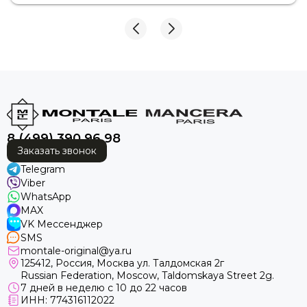
обработали очень быстро, а сотрудники были
вежливы, внимательны и всегда были готовы
ответить на все вопросы. Спасибо за такой
профессиональный подход к своей работе! Теперь
за духами — только к вам. Обязательно буду
рекомендовать ваш магазин друзьям и знакомым! ❤️
😘🤩
8 (499) 390 96 98
Заказать звонок
Telegram
Viber
WhatsApp
MAX
VK Мессенджер
SMS
montale-original@ya.ru
125412
, Россия, Москва ул. Талдомская 2г
Russian Federation, Moscow, Taldomskaya Street 2g.
7 дней в неделю с 10 до 22 часов
ИНН: 774316112022