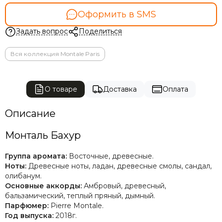
Оформить в SMS
Задать вопрос
Поделиться
Вся коллекция Montale Paris
О товаре
Доставка
Оплата
Описание
Монталь Бахур
Группа аромата:
Восточные, древесные.
Ноты:
Древесные ноты, ладан, древесные смолы, сандал,
олибанум.
Основные аккорды:
А
мбровый, древесный,
бальзамический, теплый пряный, дымный.
Парфюмер:
Pierre Montale.
Год выпуска:
2018г.