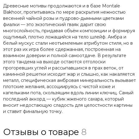
Древесные мотивы продолжаются и в базе Montale
Bakhoor, пропитываясь по мере раскрытия нежностью
весенней чайной розы и пудрово-дымными цветками
фиалки — это экзотический гваяк дарит свою
многослойность, придавая объём композиции и формируя
ощутимый, плотно ложащийся на тело шлейф. Амбра и
белый мускус стали неотъемлемым атрибутом стиля, но в
этот раз их игра более сдержанная, построенная на
взаимном доверии и полной самоотдаче. В результате
этого тандема на выходе остаются отголоски
прогоревших углей и рассыпавшихся в прах веток, от
каминной решетки исходит жар и слышно, как накаляется
металл, специфическая амбровая минеральность вызывает
плотские желания, ассоциируясь с чистой коже и
капельками пота, скользящим вдоль линии ключиц. Самый
последний аккорд — кубик жженого сахара, который
вносит недостающую сладость для целостности картины
и ставит финальную точку.
Отзывы о товаре
8