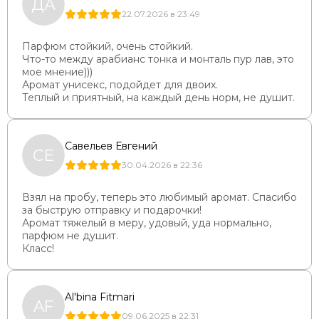
ДА
22.07.2026 в 23:49
Парфюм стойкий, очень стойкий.
Что-то между арабианс тонка и монталь пур лав, это
мое мнение)))
Аромат унисекс, подойдет для двоих.
Теплый и приятный, на каждый день норм, не душит.
Савельев Евгений
СЕ
30.04.2026 в 22:36
Взял на пробу, теперь это любимый аромат. Спасибо
за быструю отправку и подарочки!
Аромат тяжелый в меру, удовый, уда нормально,
парфюм не душит.
Класс!
Al'bina Fitmari
AF
09.06.2025 в 22:31