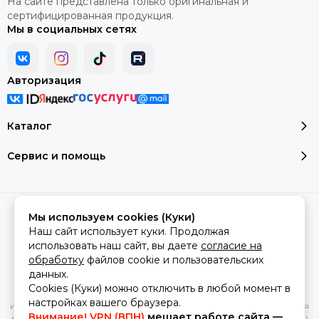
На сайте представлена только оригинальная и
сертифицированная продукция.
Мы в социальных сетях
Авторизация
Каталог
Сервис и помощь
2026 © montale-original.
Карта сайта
Мы используем cookies (Куки)
Сделано в
MOSK.STUDIO
для платформы
InSales
Наш сайт использует куки. Продолжая
использовать наш сайт, вы даете
согласие на
обработку
файлов cookie и пользовательских
данных.
Вся представленная на сайте информация, касающаяся
Cookies (Куки) можно отключить в любой момент в
характеристик, стоимости товаров и услуг, носит
настройках вашего браузера.
информационный характер и ни при каких условиях не является
Внимание! VPN (ВПН)
мешает работе сайта —
публичной офертой, определяемой положениями Статьи 437(2)