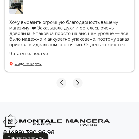
Хочу выразить огромную благодарность вашему
магазину! ❤️ Заказывала духи и осталась очень
довольна. Упаковка просто на высшем уровне — всё
было надежно и аккуратно упаковано, поэтому заказ
приехал в идеальном состоянии. Отдельно хочется
отметить, что продукция действительно
Читать полностью
оригинальная. Аромат полностью соответствует
ожиданиям, стойкость отличная, качество
Яндекс Карты
безупречное. Также приятно удивил сервис: заказ
обработали очень быстро, а сотрудники были
вежливы, внимательны и всегда были готовы
ответить на все вопросы. Спасибо за такой
профессиональный подход к своей работе! Теперь
за духами — только к вам. Обязательно буду
рекомендовать ваш магазин друзьям и знакомым! ❤️
😘🤩
8 (499) 390 96 98
Заказать звонок