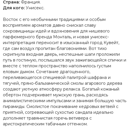
Страна:
Франция.
Для кого:
Унисекс.
Восток с его необычными традициями и особым
восприятием ароматов давно снискал славу
сокровищницы идей и вдохновения для нишевого
парфюмерного бренда Монталь, и новая унисекс-
интерпретация переносит в изысканный город Кувейт,
где сам воздух пропитан благовониями. Вот тихо
скрипнула входная дверь, неспешные шаги проложили
путь в гостиную, послышался звук зажигающейся спички и
вместе с теплом пространство наполнилось густым
еловым дымом. Сочетание драгоценного,
переливающегося специевой палитрой шафрана и
тягучей, пряно-бальзамической смолы агарового дерева
создают уютную атмосферу релакса. Богатый кожаный
обертон подчеркивает мужскую грань, расходясь
анималистическими импульсами и занимая большую часть
пирамиды. Смолистое покачивание кедровых ветвей с
приятной, согревающей сухостью сандала идеально
дополняет травянистая горечь ветивера с
аристократическим табачным оттенком.