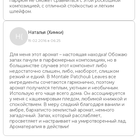
парфюм не сможет сравниться с этой роскошной
композицией, с отличной стойкостью и лёгким
шлейфом.
Наталья (Химки)
Н(
19.02.2016 в 06:25
Для меня этот аромат – настоящая находка! Обожаю
запах пачули в парфюмерных композициях, но в
большинстве случаев этот компонент либо
недостаточно слышен, либо, наоборот, слишком
резкий и едкий. В Montale Patchouli Leaves все
ингредиенты сочетаются гармонично, поэтому
аромат получился теплым, уютным и необычным.
Использую его чаще всего дома. Он ассоциируется
у меня с кашемировым пледом, любимой книжкой и
спокойствием. В меру сладкий благодаря ванили и
амбре, бархатисто-землистый аромат, немного
загадочный. Запах, который расслабляет,
просветляет и настраивает на умиротворенный лад.
Ароматерапия в действии!