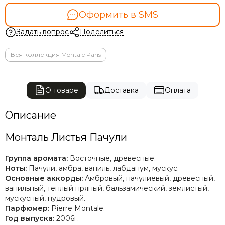
Оформить в SMS
Задать вопрос
Поделиться
Вся коллекция Montale Paris
О товаре
Доставка
Оплата
Описание
Монталь Листья Пачули
Группа аромата:
Восточные, древесные.
Ноты:
Пачули, амбра, ваниль, лабданум, мускус.
Основные аккорды:
А
мбровый, пачулиевый, древесный,
ванильный, теплый пряный, бальзамический, землистый,
мускусный, пудровый.
Парфюмер:
Pierre Montale.
Год выпуска:
2006г.