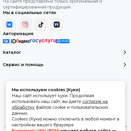
На сайте представлена только оригинальная и
сертифицированная продукция.
Мы в социальных сетях
Авторизация
Каталог
Сервис и помощь
2026 © montale-original.
Карта сайта
Мы используем cookies (Куки)
Сделано в
MOSK.STUDIO
для платформы
InSales
Наш сайт использует куки. Продолжая
использовать наш сайт, вы даете
согласие на
обработку
файлов cookie и пользовательских
данных.
Вся представленная на сайте информация, касающаяся
Cookies (Куки) можно отключить в любой момент в
характеристик, стоимости товаров и услуг, носит
настройках вашего браузера.
информационный характер и ни при каких условиях не является
Внимание! VPN (ВПН)
мешает работе сайта —