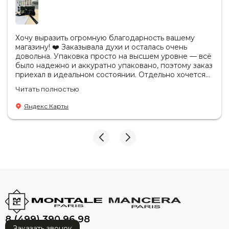
Хочу выразить огромную благодарность вашему
магазину! ❤️ Заказывала духи и осталась очень
довольна. Упаковка просто на высшем уровне — всё
было надежно и аккуратно упаковано, поэтому заказ
приехал в идеальном состоянии. Отдельно хочется
отметить, что продукция действительно
Читать полностью
оригинальная. Аромат полностью соответствует
ожиданиям, стойкость отличная, качество
Яндекс Карты
безупречное. Также приятно удивил сервис: заказ
обработали очень быстро, а сотрудники были
вежливы, внимательны и всегда были готовы
ответить на все вопросы. Спасибо за такой
профессиональный подход к своей работе! Теперь
за духами — только к вам. Обязательно буду
рекомендовать ваш магазин друзьям и знакомым! ❤️
😘🤩
8 (499) 390 96 98
Заказать звонок