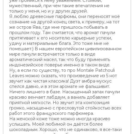
уже проникся к нему уважением. Стойкий,
мужественный, при чем такие впечатления не
только у меня, но и у других друзей.
Я люблю древесные парфюмы, они переносят моё
сознание на другой конец света, к примеру, на тот
же остров Ява, где мне пришлось побывать в
прошлом году. Там считается, что аромат пачули
притягивает к его носителю карьерные успехи,
удачу и материальные блага. Это тоже мне не
помешает:) В нашем европейском цивилизованном
мире пачули встречается только в виде
ароматический масел, так что буду применять
индонезийское поверье именно в таком виде.
Ну, а если по существу, то про Montale Patchouli
Leaves можно сказать, что произведение из 5 нот
звучит как чистая классика! Дуэт амбра-мускус
спелся давно, и в этом аромате не фальшивит.
Ничего лишнего в базе. Насыщенный запах пачули
красиво венчает лабдаум, а ваниль добавляет
приятной мягкости. Но звучит эта композиция
громко, насыщенно с пресловутой стойкостью всех
работ этого французского парфюмера.
На женской коже тоже можно иногда красиво
услышать. Моей любимой он даётся более
шоколадным. Хорошо, что не одинаково, я все-таки