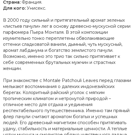
Страна:
Франция.
Для кого:
Унисекс.
В 2000 году сильный и притягательный аромат зеленых
«листьев пачули» лег в основу древесно-мускусной серии
парфюмера Пьера Монталя. В этой композиции
изумительно тонко переплетены обволакивающие
оттенки сладковатой ванили, дымный, чуть мускусный,
аромат лабданума и богатство землистого пачули.
Возможно, именно это трио так сильно притягивает к
себе современных брутальных мужчин и страстных
женщин.
При знакомстве с Montale Patchouli Leaves перед глазами
мелькают воспоминания о далеких индонезийских
берегах. Колоритный райский уголок с мягким
тропическим климатом и нетронутой природой –
отличное место для отдыха и уединения
респектабельного путешественника. Именно там пряный
флер пачули считают ароматом богатых и успешных
людей. Его древесный магнетизм способен притягивать
удачу, стабильность и материальные ценности. А теплые
нотки мускуса и смолистое облако чувственного ладана