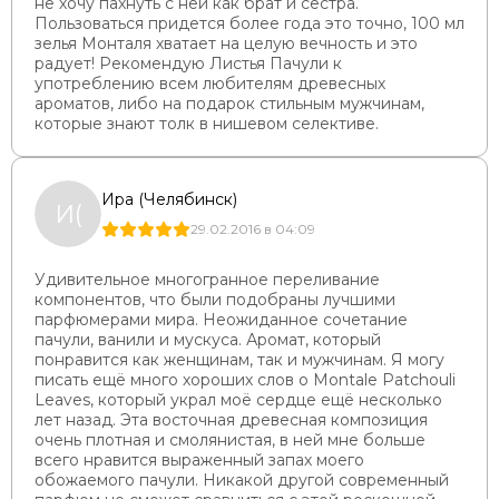
не хочу пахнуть с ней как брат и сестра.
Пользоваться придется более года это точно, 100 мл
зелья Монталя хватает на целую вечность и это
радует! Рекомендую Листья Пачули к
употреблению всем любителям древесных
ароматов, либо на подарок стильным мужчинам,
которые знают толк в нишевом селективе.
Ира (Челябинск)
И(
29.02.2016 в 04:09
Удивительное многогранное переливание
компонентов, что были подобраны лучшими
парфюмерами мира. Неожиданное сочетание
пачули, ванили и мускуса. Аромат, который
понравится как женщинам, так и мужчинам. Я могу
писать ещё много хороших слов о Montale Patchouli
Leaves, который украл моё сердце ещё несколько
лет назад. Эта восточная древесная композиция
очень плотная и смолянистая, в ней мне больше
всего нравится выраженный запах моего
обожаемого пачули. Никакой другой современный