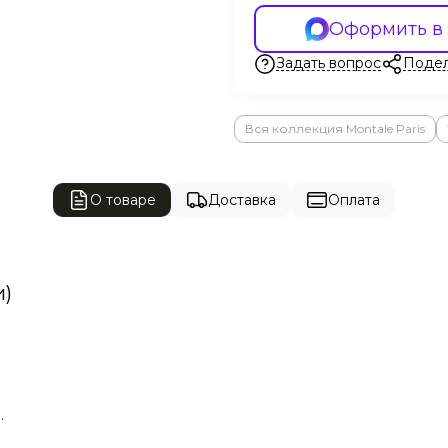
Оформить в
Задать вопрос
Подел
Вся коллекция Montale Paris
О товаре
Доставка
Оплата
и)
.