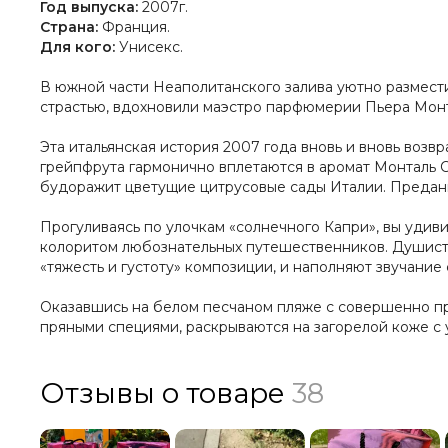
Год выпуска:
2007г.
Страна:
Франция.
Для кого:
Унисекс.
В южной части Неаполитанского залива уютно размест
страстью, вдохновили маэстро парфюмерии Пьера Монта
Эта итальянская история 2007 года вновь и вновь воз
грейпфрута гармонично вплетаются в аромат Монталь 
будоражит цветущие цитрусовые сады Италии. Преданн
Прогуливаясь по улочкам «солнечного Капри», вы удив
колоритом любознательных путешественников. Душисты
«тяжесть и густоту» композиции, и наполняют звучани
Оказавшись на белом песчаном пляже с совершенно пр
пряными специями, раскрываются на загорелой коже с у
Отзывы о товаре
38