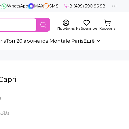
r
WhatsApp
MAX
SMS
8 (499) 390 96 98
Профиль
Избранное
Корзина
ris
Топ 20 ароматов Montale Paris
Ещё
Capri
б
 (38)