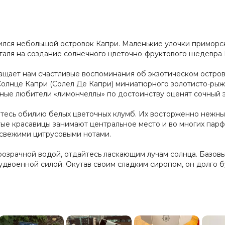
ился небольшой островок Капри. Маленькие улочки приморск
ля на создание солнечного цветочно-фруктового шедевра Mon
вращает нам счастливые воспоминания об экзотическом остро
Солнце Капри (Солел Де Капри) миниатюрного золотисто-рыж
ые любители «лимончеллы» по достоинству оценят сочный 
итесь обилию белых цветочных клумб. Их восторженно нежные
е красавицы занимают центральное место и во многих пар
е свежими цитрусовыми нотами.
озрачной водой, отдайтесь ласкающим лучам солнца. Базовы
двоенной силой. Окутав своим сладким сиропом, он долго бу