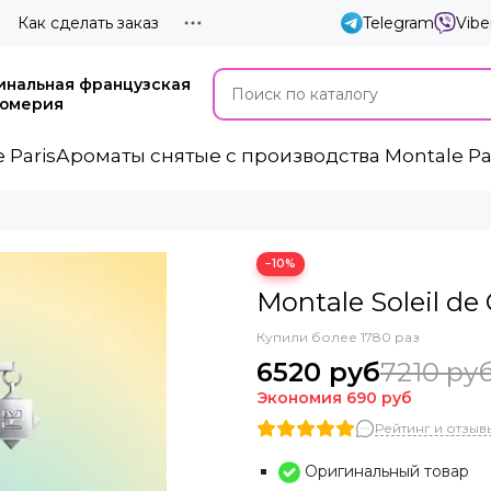
Как сделать заказ
Telegram
Vibe
инальная французская
юмерия
 Paris
Ароматы cнятые с производства Montale Pa
−10%
Montale Soleil de 
Купили более 1780 раз
6520 руб
7210 ру
Экономия
690 руб
Рейтинг и отзывы
Оригинальный товар