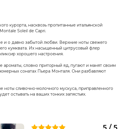
ого курорта, насквозь пропитанные итальянской
tale Soleil de Capri.
ве и о давно забытой любви. Верхние ноты свежего
его кумквата. Их насыщенный цитрусовый флер
эликсир хорошего настроения.
 ароматы, словно приторный яд, пугают и манят своим
фюмерных сонатах Пьера Монталя. Они разбавляют
е ноты сливочно-молочного мускуса, приправленного
дет остывать на ваших тонких запястьях.
5 / 5