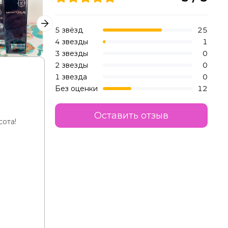
5 звёзд
25
4 звезды
1
3 звезды
0
2 звезды
0
1 звезда
0
Без оценки
12
Оставить отзыв
сота!