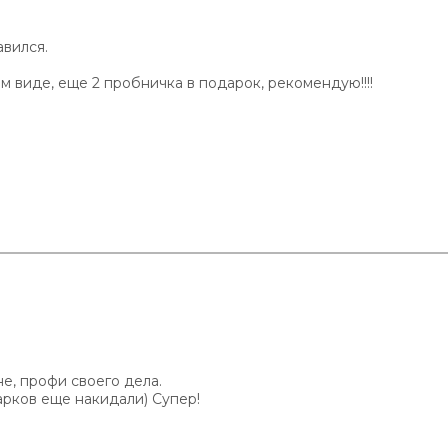
авился.
м виде, еще 2 пробничка в подарок, рекомендую!!!!
е, профи своего дела.
арков еще накидали) Супер!