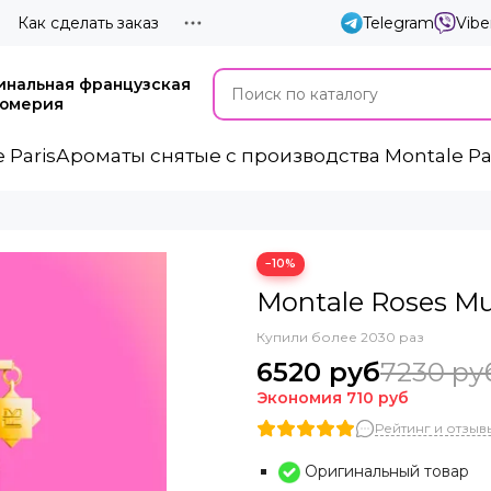
Как сделать заказ
Telegram
Vibe
инальная французская
юмерия
 Paris
Ароматы cнятые с производства Montale Pa
−10%
Montale Roses M
Купили более 2030 раз
6520 руб
7230 ру
Экономия
710 руб
Рейтинг и отзывы
Оригинальный товар