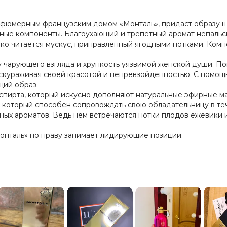
фюмерным французским домом «Монталь», придаст образу ш
жные компоненты. Благоухающий и трепетный аромат непальс
ко читается мускус, приправленный ягодными нотками. Компо
 чарующего взгляда и хрупкость уязвимой женской души. По
кураживая своей красотой и непревзойденностью. С помощь
щий образ.
 спирта, который искусно дополняют натуральные эфирные м
 который способен сопровождать свою обладательницу в теч
ных ароматов. Ведь нем встречаются нотки плодов ежевики
онталь» по праву занимает лидирующие позиции.