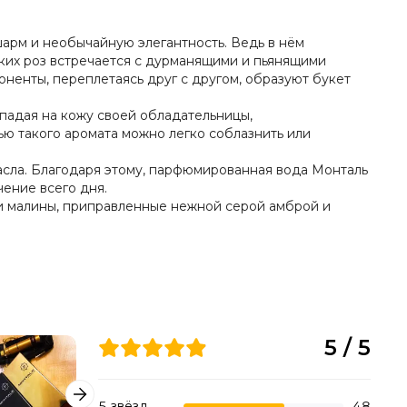
арм и необычайную элегантность. Ведь в нём
ких роз встречается с дурманящими и пьянящими
ненты, переплетаясь друг с другом, образуют букет
падая на кожу своей обладательницы,
ю такого аромата можно легко соблазнить или
асла. Благодаря этому, парфюмированная вода Монталь
ение всего дня.
 и малины, приправленные нежной серой амброй и
5 / 5
5 звёзд
48