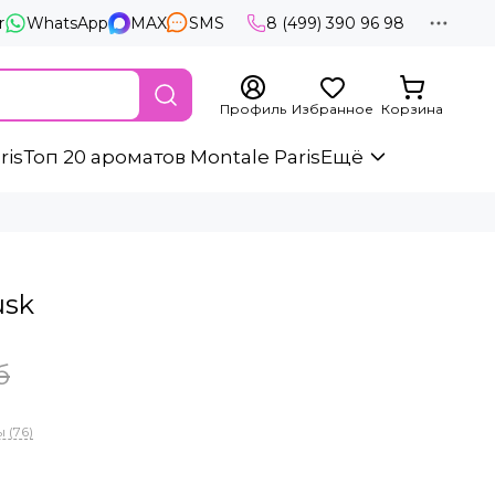
r
WhatsApp
MAX
SMS
8 (499) 390 96 98
Профиль
Избранное
Корзина
ris
Топ 20 ароматов Montale Paris
Ещё
usk
б
 (76)