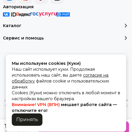
Авторизация
Каталог
Сервис и помощь
2026 © montale-original.
Карта сайта
Мы используем cookies (Куки)
Сделано в
MOSK.STUDIO
для платформы
InSales
Наш сайт использует куки. Продолжая
использовать наш сайт, вы даете
согласие на
обработку
файлов cookie и пользовательских
данных.
Вся представленная на сайте информация, касающаяся
Cookies (Куки) можно отключить в любой момент в
характеристик, стоимости товаров и услуг, носит
настройках вашего браузера.
информационный характер и ни при каких условиях не является
Внимание! VPN (ВПН)
мешает работе сайта —
публичной офертой, определяемой положениями Статьи 437(2)
отключите его!
Гражданского кодекса РФ.
Принять
13610 руб
В корзину