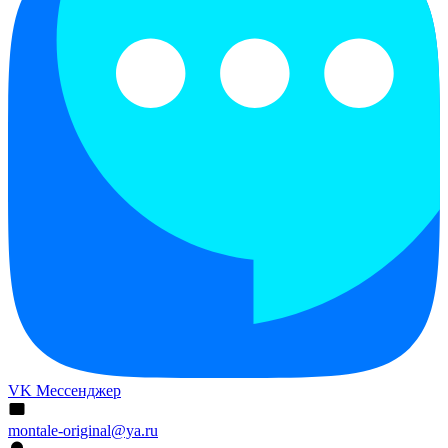
VK Мессенджер
montale-original@ya.ru