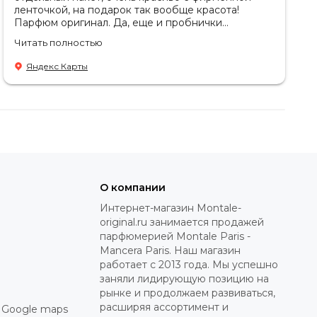
ленточкой, на подарок так вообще красота!
Парфюм оригинал. Да, еще и пробнички
подарили которые стоят каждый от 1500₽ на
Читать полностью
сайте. В Москве лучше магазина с монталь не
найти! Единственный магазин в Москве, где
Яндекс Карты
адекватный персонал.
О компании
Интернет-магазин Montale-
original.ru занимается продажей
парфюмерией Montale Paris -
Mancera Paris. Наш магазин
работает с 2013 года. Мы успешно
заняли лидирующую позицию на
рынке и продолжаем развиваться,
расширяя ассортимент и
 Google maps