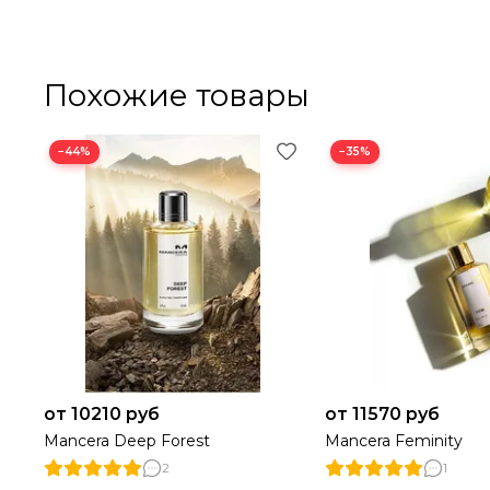
Похожие товары
−44%
−35%
от 10210 руб
от 11570 руб
Mancera Deep Forest
Mancera Feminity
2
1