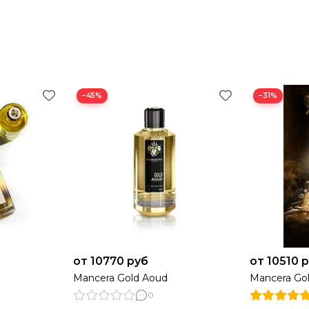
−45%
−31%
от 10770 руб
от 10510 
Mancera Gold Aoud
Mancera Go
0