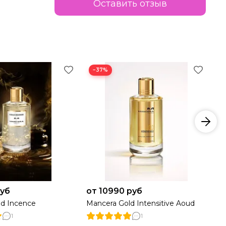
Оставить отзыв
−37%
руб
от 10990 руб
от
ld Incence
Mancera Gold Intensitive Aoud
Ma
1
1