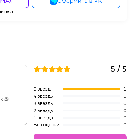
 MAX
Оформить в VK
иться
5 / 5
5 звёзд
1
4 звезды
0
к 🎁
3 звезды
0
2 звезды
0
1 звезда
0
Без оценки
0