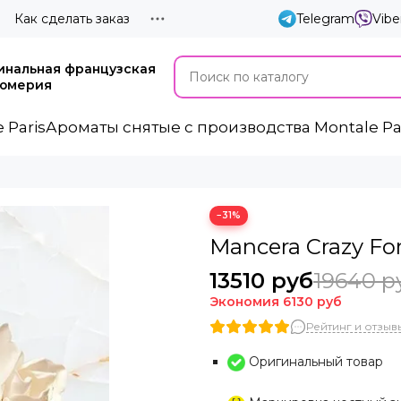
Как сделать заказ
Telegram
Vibe
инальная французская
юмерия
 Paris
Ароматы cнятые с производства Montale Pa
−31%
Mancera Crazy Fo
13510 руб
19640 р
Экономия
6130 руб
Рейтинг и отзывы
Оригинальный товар