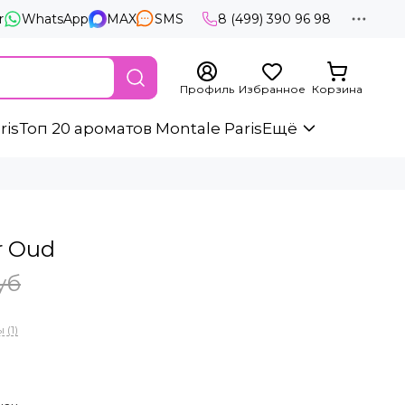
r
WhatsApp
MAX
SMS
8 (499) 390 96 98
Профиль
Избранное
Корзина
ris
Топ 20 ароматов Montale Paris
Ещё
r Oud
уб
 (1)